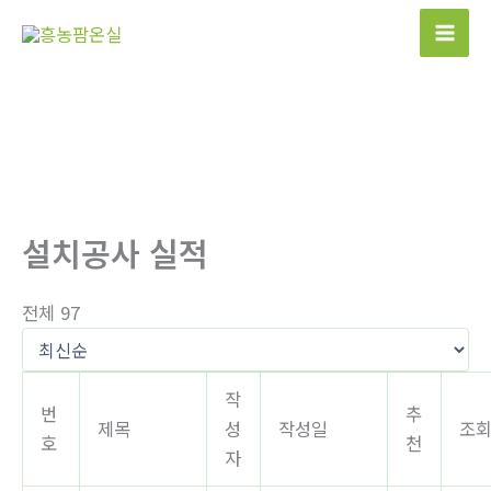
콘
텐
츠
로
건
너
뛰
기
설치공사 실적
전체 97
작
번
추
제목
성
작성일
조
호
천
자