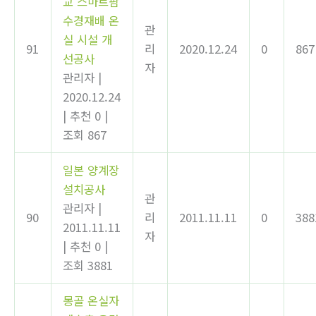
교 스마트팜
수경재배 온
관
실 시설 개
91
리
2020.12.24
0
867
선공사
자
관리자
|
2020.12.24
|
추천 0
|
조회 867
일본 양계장
설치공사
관
관리자
|
90
리
2011.11.11
0
388
2011.11.11
자
|
추천 0
|
조회 3881
몽골 온실자