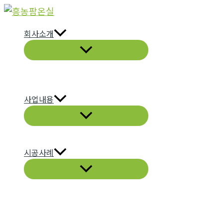
콘
텐
회사소개
츠
로
건
너
뛰
사업내용
기
시공사례