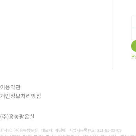
P
이용약관
개인정보처리방침
(주)흥농팜온실
회사명: (주)흥농팜온실 대표자: 이경애
사업자등록번호:
321-81-03709