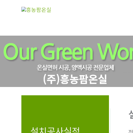
콘
텐
츠
로
건
너
뛰
기
설치공사실적
전