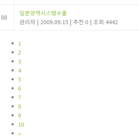
일본양액시스템수출
88
관리자
|
2009.09.15
|
추천 0
|
조회 4442
1
2
3
4
5
6
7
8
9
10
»