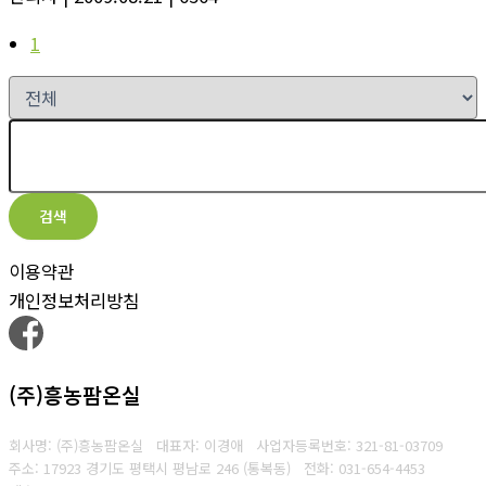
1
검색
이용약관
개인정보처리방침
(주)흥농팜온실
회사명: (주)흥농팜온실 대표자: 이경애
사업자등록번호:
321-81-03709
주소: 17923 경기도 평택시 평남로 246 (통복동)
전화: 031-654-4453