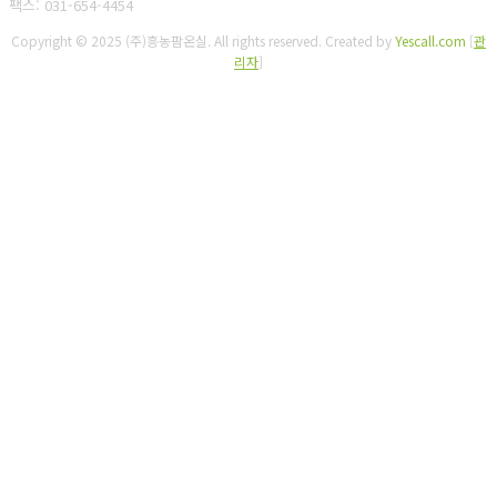
팩스: 031-654-4454
Copyright © 2025 (주)흥농팜온실. All rights reserved.
Created by
Yescall.com
[
관
리자
]