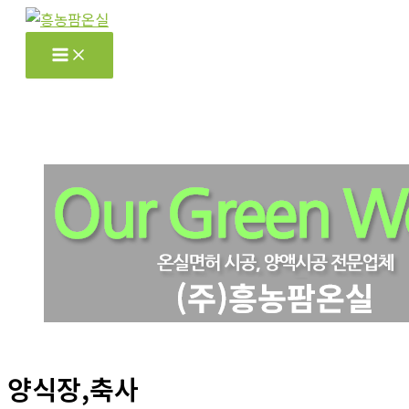
콘
텐
츠
로
건
너
뛰
기
양식장,축사