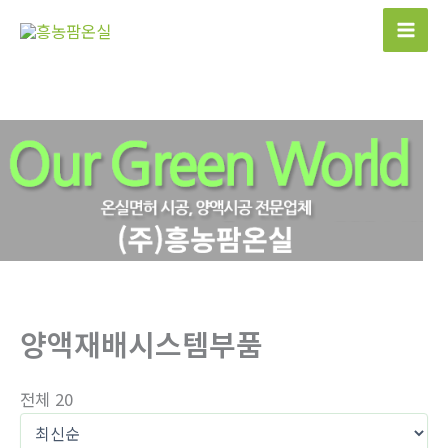
콘
텐
츠
로
건
너
뛰
기
양액재배시스템부품
전체 20