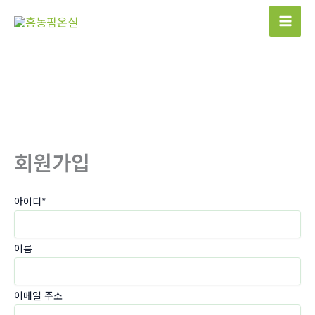
콘
텐
츠
로
건
너
뛰
기
회원가입
아이디
*
이름
이메일 주소